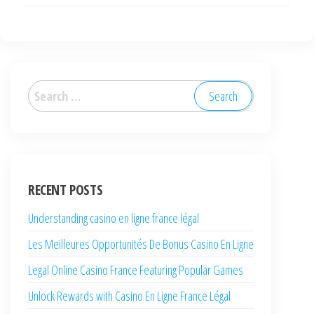
Search
for:
RECENT POSTS
Understanding casino en ligne france légal
Les Meilleures Opportunités De Bonus Casino En Ligne
Legal Online Casino France Featuring Popular Games
Unlock Rewards with Casino En Ligne France Légal