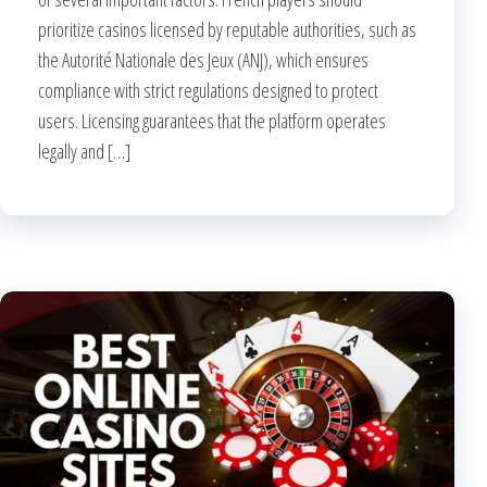
prioritize casinos licensed by reputable authorities, such as
the Autorité Nationale des Jeux (ANJ), which ensures
compliance with strict regulations designed to protect
users. Licensing guarantees that the platform operates
legally and […]