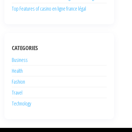
Top Features of casino en ligne france légal
CATEGORIES
Business
Health
Fashion
Travel
Technology