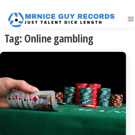
Skip
to
the
content
Mrnice Guy Records
Just Talent and Dick Length
Tag:
Online gambling