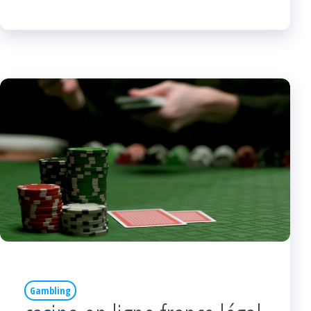
Gambling