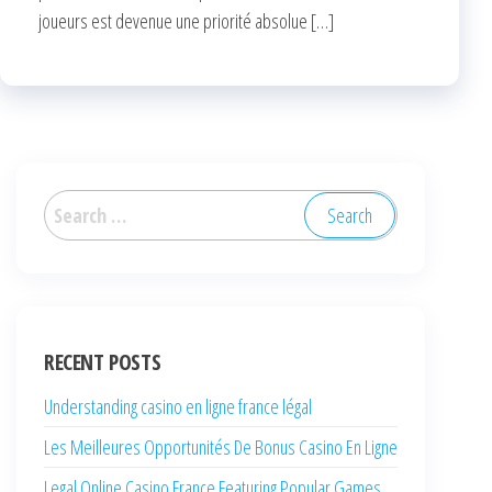
joueurs est devenue une priorité absolue […]
Search
for:
RECENT POSTS
Understanding casino en ligne france légal
Les Meilleures Opportunités De Bonus Casino En Ligne
Legal Online Casino France Featuring Popular Games