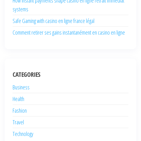
How instant payments shape casino en ligne retrait immédiat
systems
Safe Gaming with casino en ligne france légal
Comment retirer ses gains instantanément en casino en ligne
CATEGORIES
Business
Health
Fashion
Travel
Technology