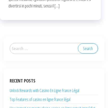
divertirsi in pochi minuti, senza il […]
Search
for:
RECENT POSTS
Unlock Rewards with Casino En Ligne France Légal
Top Features of casino en ligne france légal