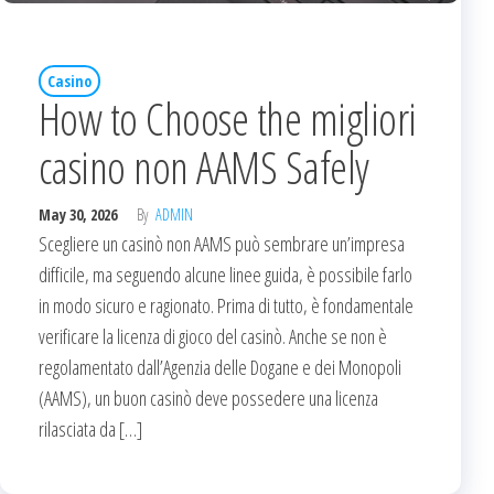
Casino
How to Choose the migliori
casino non AAMS Safely
May 30, 2026
By
ADMIN
Scegliere un casinò non AAMS può sembrare un’impresa
difficile, ma seguendo alcune linee guida, è possibile farlo
in modo sicuro e ragionato. Prima di tutto, è fondamentale
verificare la licenza di gioco del casinò. Anche se non è
regolamentato dall’Agenzia delle Dogane e dei Monopoli
(AAMS), un buon casinò deve possedere una licenza
rilasciata da […]