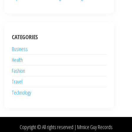
CATEGORIES
Business
Health
Fashion
Travel
Technology
Copyright © All rights reserved | Mrnice Guy Records