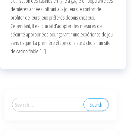
L’utilisation des casinos en ligne a gagné en popularité ces
dernières années, offrant aux joueurs le confort de
profiter de leurs jeux préférés depuis chez eux.
Cependant, il est crucial d’adopter des mesures de
sécurité appropriées pour garantir une expérience de jeu
sans risque. La première étape consiste à choisir un site
de casino fiable […]
Search
for: