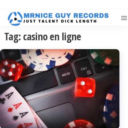
Skip
to
the
content
Mrnice Guy Records
Just Talent and Dick Length
Tag:
casino en ligne