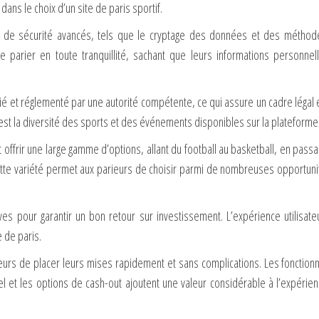
dans le choix d’un site de paris sportif.
s de sécurité avancés, tels que le cryptage des données et des métho
 parier en toute tranquillité, sachant que leurs informations personnel
cencié et réglementé par une autorité compétente, ce qui assure un cadre légal 
est la diversité des sports et des événements disponibles sur la plateforme
 offrir une large gamme d’options, allant du football au basketball, en passa
tte variété permet aux parieurs de choisir parmi de nombreuses opportuni
es pour garantir un bon retour sur investissement. L’expérience utilisate
 de paris.
ieurs de placer leurs mises rapidement et sans complications. Les fonctionn
réel et les options de cash-out ajoutent une valeur considérable à l’expérie