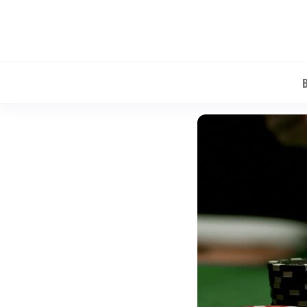
Skip
to
the
Mrnice Guy Records
content