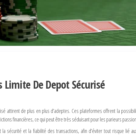
ns Limite De Depot Sécurisé
isé attirent de plus en plus d’adeptes. Ces plateformes offrent la possibil
ictions financières, ce qui peut être très séduisant pour les parieurs passio
 la sécurité et la fiabilité des transactions, afin d’éviter tout risque lié au