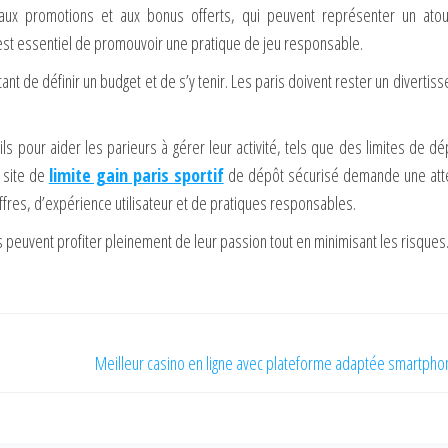
n aux promotions et aux bonus offerts, qui peuvent représenter un ato
il est essentiel de promouvoir une pratique de jeu responsable.
nt de définir un budget et de s’y tenir. Les paris doivent rester un divertis
s pour aider les parieurs à gérer leur activité, tels que des limites de dé
n site de
limite gain paris sportif
de dépôt sécurisé demande une att
offres, d’expérience utilisateur et de pratiques responsables.
 peuvent profiter pleinement de leur passion tout en minimisant les risques
Meilleur casino en ligne avec plateforme adaptée smartpho