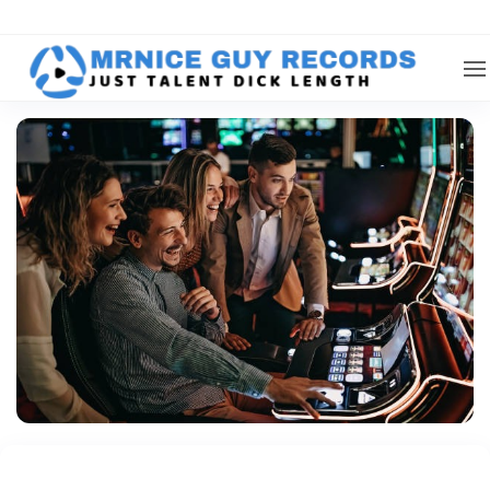
Skip
to
the
content
Mrnice Guy Records
Just Talent and Dick Length