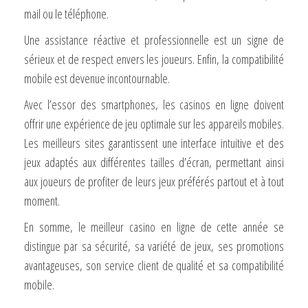
mail ou le téléphone.
Une assistance réactive et professionnelle est un signe de
sérieux et de respect envers les joueurs. Enfin, la compatibilité
mobile est devenue incontournable.
Avec l’essor des smartphones, les casinos en ligne doivent
offrir une expérience de jeu optimale sur les appareils mobiles.
Les meilleurs sites garantissent une interface intuitive et des
jeux adaptés aux différentes tailles d’écran, permettant ainsi
aux joueurs de profiter de leurs jeux préférés partout et à tout
moment.
En somme, le meilleur casino en ligne de cette année se
distingue par sa sécurité, sa variété de jeux, ses promotions
avantageuses, son service client de qualité et sa compatibilité
mobile.