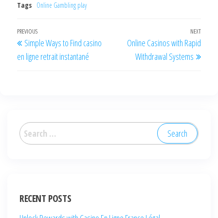
Tags
Online Gambling play
Post
Previous
PREVIOUS
NEXT
Next
Simple Ways to Find casino
Online Casinos with Rapid
navigation
Post
Post
en ligne retrait instantané
Withdrawal Systems
Search
for:
RECENT POSTS
Unlock Rewards with Casino En Ligne France Légal