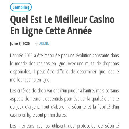
Gambling
Quel Est Le Meilleur Casino
En Ligne Cette Année
June 3, 2026
By
ADMIN
L’année 2023 a été marquée par une évolution constante dans
le monde des casinos en ligne. Avec une multitude d’options
disponibles, il peut être difficile de déterminer quel est le
meilleur casino en ligne.
Les critères de choix varient d’un joueur à l’autre, mais certains
aspects demeurent essentiels pour évaluer la qualité d’un site
de jeux d’argent. Tout d’abord, la sécurité et la fiabilité d’un
casino en ligne sont primordiales.
Les meilleurs casinos utilisent des protocoles de sécurité