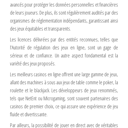
avancés pour protéger les données personnelles et financières
de leurs joueurs. De plus, ils sont régulièrement audités par des
organismes de réglementation indépendants, garantissant ainsi
des jeux équitables et transparents.
Les licences délivrées par des entités reconnues, telles que
l’Autorité de régulation des jeux en ligne, sont un gage de
sérieux et de confiance. Un autre aspect fondamental est la
variété des jeux proposés.
Les meilleurs casinos en ligne offrent une large gamme de jeux,
allant des machines à sous aux jeux de table comme le poker, la
roulette et le blackjack. Les développeurs de jeux renommés,
tels que NetEnt ou Microgaming, sont souvent partenaires des
casinos de premier choix, ce qui assure une expérience de jeu
fluide et divertissante.
Par ailleurs, la possibilité de jouer en direct avec de véritables