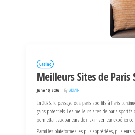
Casino
Meilleurs Sites de Pari
June 10, 2026
By
ADMIN
En 2026, le paysage des paris sportifs à Paris continu
gains potentiels. Les meilleurs sites de paris sportifs
permettant aux parieurs de maximiser leur expérience.
Parmi les plateformes les plus appréciées, plusieurs se d