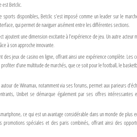
e est Betclic.
 sports disponibles, Betclic s’est imposé comme un leader sur le march
nterface, qui permet de naviguer aisément entre les différentes sections.
ect ajoutent une dimension excitante à l’expérience de jeu. Un autre acteur 
âce à son approche innovante.
 des jeux de casino en ligne, offrant ainsi une expérience complète. Les c
profiter d’une multitude de marchés, que ce soit pour le football, le basketb
e autour de Winamax, notamment via ses forums, permet aux parieurs d’éc
entrants, Unibet se démarque également par ses offres intéressantes 
r smartphone, ce qui est un avantage considérable dans un monde de plus e
s promotions spéciales et des paris combinés, offrant ainsi des opport