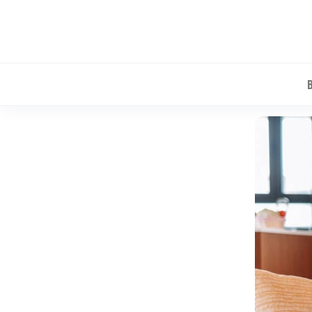
Skip
to
the
Mrnice Guy Records
content