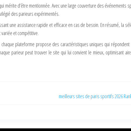
 qui mérite d’être mentionnée. Avec une large couverture des événements sp
ivilégié des parieurs expérimentés.
issant une assistance rapide et efficace en cas de besoin. En résumé, la sél
t variée et compétitive.
s, chaque plateforme propose des caractéristiques uniques qui répondent
aque parieur peut trouver le site qui lui convient le mieux, optimisant ain
meilleurs sites de paris sportifs 2026 Ra