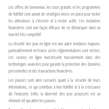
Les offres de bienvenue, les tours gratuits et les programmes
de fidélité sont autant de stratégies mises en place pour inciter
les utilisateurs à s’inscrire et à rester actifs. Ces incitations
financières sont une façon efficace de se démarquer dans un
marché très compétitif.
La sécurité des jeux en ligne est une autre tendance majeure,
particulièrement en France où les réglementations sont strictes.
Les casinos en ligne investissent massivement dans des
technologies avancées pour garantir la protection des données
personnelles et des transactions financières.
Les joueurs sont ainsi rassurés quant à la sécurité de leurs
informations, ce qui contribue à leur fidélité et à la croissance
de l’industrie. Enfin, la diversité des jeux proposés est un
élément clé qui attire les joueurs.