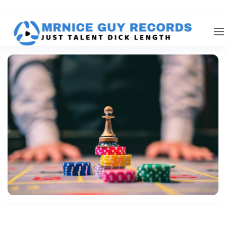
Skip
to
the
content
Mrnice Guy Records
Just Talent and Dick Length