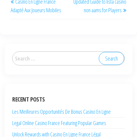
Casino En Ligne France
Updated Guide to lista casino
navigation
Post
Post
Adapté Aux Joueurs Mobiles
non aams for Players
Search
for:
RECENT POSTS
Les Meilleures Opportunités De Bonus Casino En Ligne
Legal Online Casino France Featuring Popular Games
Unlock Rewards with Casino En Ligne France Légal