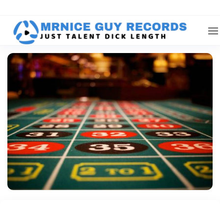
Skip
to
the
content
Mrnice Guy Records
Just Talent and Dick Length