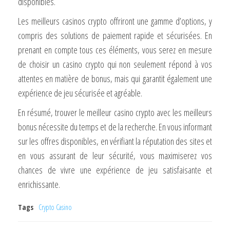
disponibles.
Les meilleurs casinos crypto offriront une gamme d’options, y
compris des solutions de paiement rapide et sécurisées. En
prenant en compte tous ces éléments, vous serez en mesure
de choisir un casino crypto qui non seulement répond à vos
attentes en matière de bonus, mais qui garantit également une
expérience de jeu sécurisée et agréable.
En résumé, trouver le meilleur casino crypto avec les meilleurs
bonus nécessite du temps et de la recherche. En vous informant
sur les offres disponibles, en vérifiant la réputation des sites et
en vous assurant de leur sécurité, vous maximiserez vos
chances de vivre une expérience de jeu satisfaisante et
enrichissante.
Tags
Crypto Casino