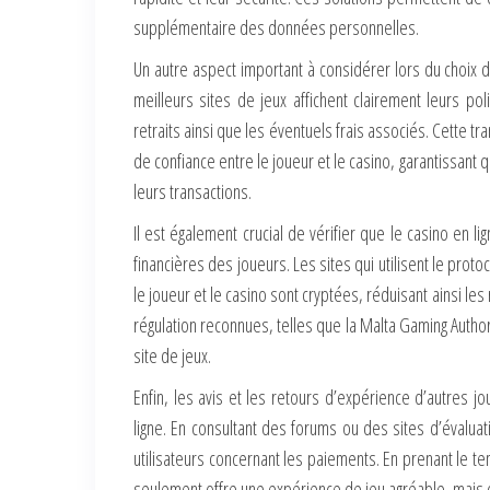
supplémentaire des données personnelles.
Un autre aspect important à considérer lors du choix d
meilleurs sites de jeux affichent clairement leurs po
retraits ainsi que les éventuels frais associés. Cette t
de confiance entre le joueur et le casino, garantissant
leurs transactions.
Il est également crucial de vérifier que le casino en 
financières des joueurs. Les sites qui utilisent le pr
le joueur et le casino sont cryptées, réduisant ainsi le
régulation reconnues, telles que la Malta Gaming Author
site de jeux.
Enfin, les avis et les retours d’expérience d’autres j
ligne. En consultant des forums ou des sites d’évalua
utilisateurs concernant les paiements. En prenant le te
seulement offre une expérience de jeu agréable, mais q