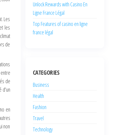
Unlock Rewards with Casino En
Ligne France Légal
t. Les
Top Features of casino en ligne
et les
france légal
climat
ors de
ations
CATEGORIES
 entre
tés de
Business
é d’un
Health
Fashion
ino en
autres
Travel
ui non
Technology