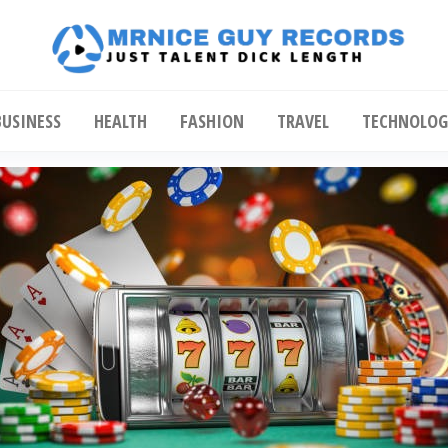
Just Talent and Dick Length
BUSINESS
HEALTH
FASHION
TRAVEL
TECHNOLOG