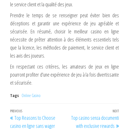
le service client et la qualité des jeux.
Prendre le temps de se renseigner peut éviter bien des
déceptions et garantir une expérience de jeu agréable et
sécurisée. En résumé, choisir le meilleur casino en ligne
nécessite de prêter attention à des éléments essentiels tels
que la licence, les méthodes de paiement, le service client et
les avis des joueurs.
En respectant ces critères, les amateurs de jeux en ligne
pourront profiter d’une expérience de jeu à la fois divertissante
et sécurisée.
Tags
Online Casino
Post
Previous
PREVIOUS
NEXT
Next
Top Reasons to Choose
Top casino senza documenti
navigation
Post
Post
casino en ligne sans wager
with exclusive rewards