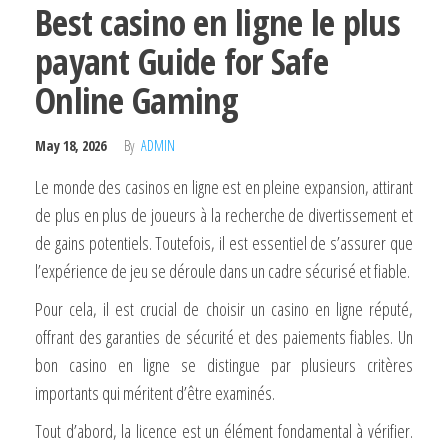
Best casino en ligne le plus
payant Guide for Safe
Online Gaming
May 18, 2026
By
ADMIN
Le monde des casinos en ligne est en pleine expansion, attirant
de plus en plus de joueurs à la recherche de divertissement et
de gains potentiels. Toutefois, il est essentiel de s’assurer que
l’expérience de jeu se déroule dans un cadre sécurisé et fiable.
Pour cela, il est crucial de choisir un casino en ligne réputé,
offrant des garanties de sécurité et des paiements fiables. Un
bon casino en ligne se distingue par plusieurs critères
importants qui méritent d’être examinés.
Tout d’abord, la licence est un élément fondamental à vérifier.