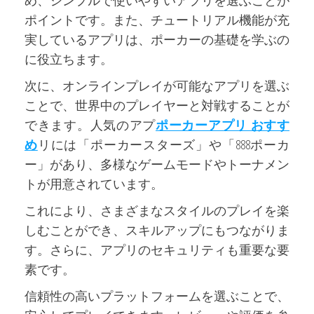
ポイントです。また、チュートリアル機能が充
実しているアプリは、ポーカーの基礎を学ぶの
に役立ちます。
次に、オンラインプレイが可能なアプリを選ぶ
ことで、世界中のプレイヤーと対戦することが
できます。人気のアプ
ポーカーアプリ おすす
め
リには「ポーカースターズ」や「888ポーカ
ー」があり、多様なゲームモードやトーナメン
トが用意されています。
これにより、さまざまなスタイルのプレイを楽
しむことができ、スキルアップにもつながりま
す。さらに、アプリのセキュリティも重要な要
素です。
信頼性の高いプラットフォームを選ぶことで、